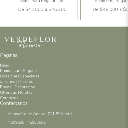
Ramo Para Regalar | 05
Ramo Para Regalar
De
$42.000
a
$46.200
De
$49.000
a
$
Páginas
Inicio
Ramos para Regalar
Ocasiones Especiales
Jarrones | Floreros
Bodas | Decoración
Ofrendas Florales
Contactos
Contactanos
Monseñor de Andrea 711 B°Alberdi
4809698 | 48955862