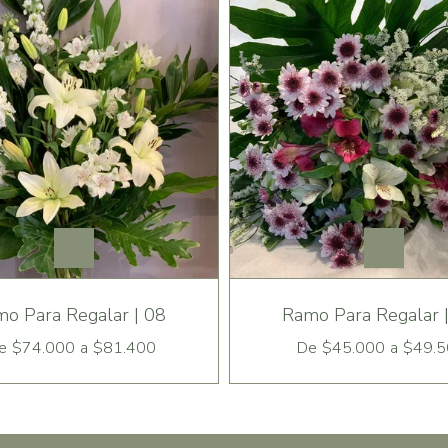
o Para Regalar | 08
Ramo Para Regalar 
e
$74.000
a
$81.400
De
$45.000
a
$49.5