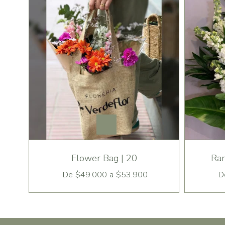
Flower Bag | 20
Ram
De
$49.000
a
$53.900
D