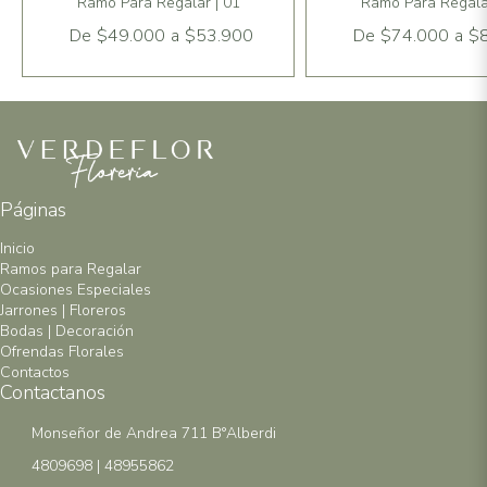
Ramo Para Regalar | 01
Ramo Para Regalar
De
$49.000
a
$53.900
De
$74.000
a
$
Páginas
Inicio
Ramos para Regalar
Ocasiones Especiales
Jarrones | Floreros
Bodas | Decoración
Ofrendas Florales
Contactos
Contactanos
Monseñor de Andrea 711 B°Alberdi
4809698 | 48955862