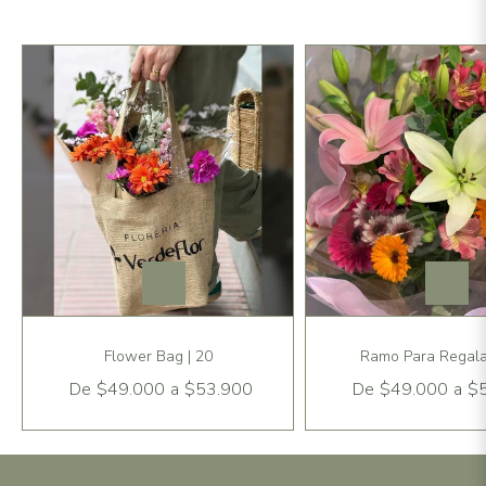
Flower Bag | 20
Ramo Para Regalar
De
$49.000
a
$53.900
De
$49.000
a
$